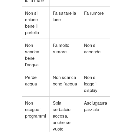
lo fa male
Non si
Fa saltare la
Fa rumore
chiude
luce
bene il
portello
Non
Fa molto
Non si
scarica
rumore
accende
bene
l’acqua
Perde
Non scarica
Non si
acqua
bene l’acqua
legge il
display
Non
Spia
Asciugatura
esegue i
serbatoio
parziale
programmi
accesa,
anche se
vuoto